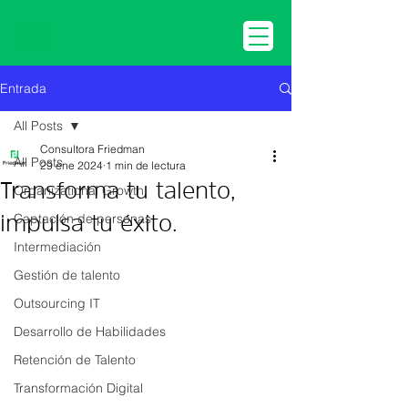
Entrada
All Posts
Consultora Friedman
All Posts
29 ene 2024
1 min de lectura
Transforma tu talento,
Organizational Growth
Captación de personas
impulsa tu éxito.
Intermediación
Gestión de talento
Outsourcing IT
Desarrollo de Habilidades
Retención de Talento
Transformación Digital