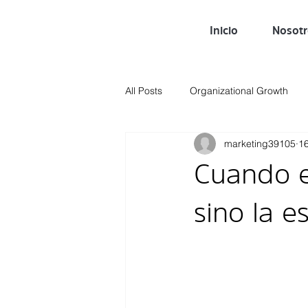
Inicio
Nosot
All Posts
Organizational Growth
marketing39105
1
Desarrollo de Habilidades
Re
Cuando e
Employer Branding
Metodolog
sino la e