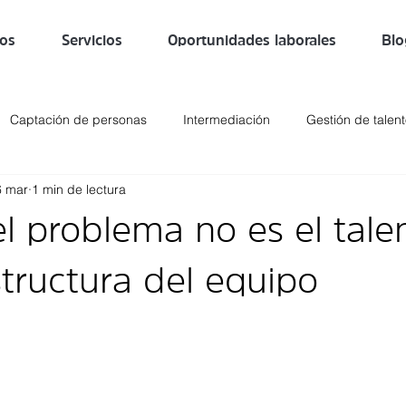
ros
Servicios
Oportunidades laborales
Blo
Captación de personas
Intermediación
Gestión de talen
6 mar
1 min de lectura
tención de Talento
Transformación Digital
Búsqueda de Em
l problema no es el tale
ías Ágiles
Cultura empresarial
Desarrollo Organizacional
structura del equipo