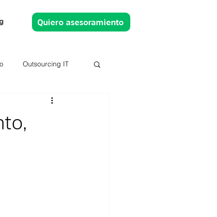
g
Quiero asesoramiento
to
Outsourcing IT
pleo
Tendencias
nto,