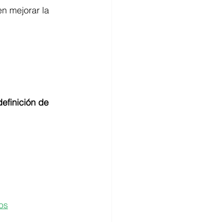
n mejorar la 
efinición de 
os