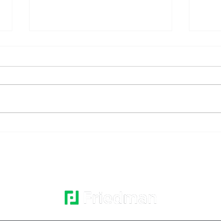
Gestión del desempeño en
Cuan
las organizaciones: Medir y
requ
gestionar el desempeño es
recl
clave para mejorar
resultados.