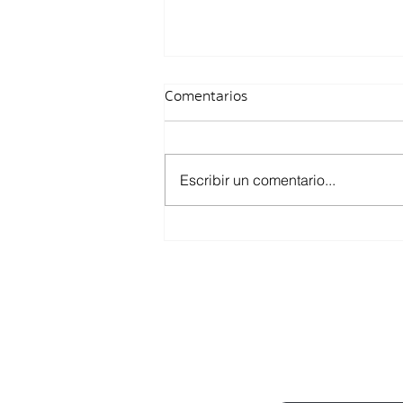
Comentarios
Escribir un comentario...
Estructura salarial en las
empresas: Las políticas de
remuneración empiezan a
jugar un rol cada vez más
estratégico.