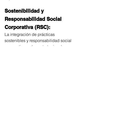
Sostenibilidad y 
Responsabilidad Social 
Corporativa (RSC):
La integración de prácticas 
sostenibles y responsabilidad social 
corporativa en las estrategias de 
desarrollo organizacional para alinear 
los valores de la organización con los 
objetivos más amplios de la sociedad.
Ver todo
Entradas recientes