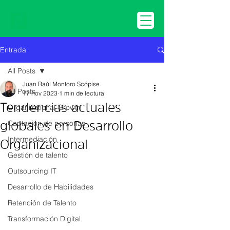
Entrada
All Posts
Juan Raúl Montoro Scópise
All Posts
17 nov 2023
1 min de lectura
Tendencias actuales
Organizational Growth
Captación de personas
globales en Desarrollo
Intermediación
Organizacional
Gestión de talento
Outsourcing IT
Desarrollo de Habilidades
Retención de Talento
Transformación Digital