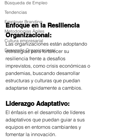
Búsqueda de Empleo
Tendencias
Employer Branding
Enfoque en la Resiliencia 
Metodologías Ágiles
Organizacional:
Cultura empresarial
Las organizaciones están adoptando 
Desarrollo Organizacional
estrategias para fortalecer su 
resiliencia frente a desafíos 
imprevistos, como crisis económicas o 
pandemias, buscando desarrollar 
estructuras y culturas que puedan 
adaptarse rápidamente a cambios.
Liderazgo Adaptativo:
El énfasis en el desarrollo de líderes 
adaptativos que puedan guiar a sus 
equipos en entornos cambiantes y 
fomentar la innovación.