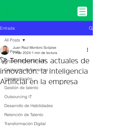
Entrada
All Posts
Juan Raúl Montoro Scópise
All Posts
7 mar 2024
1 min de lectura
🚀 Tendencias actuales de
Organizational Growth
Captación de personas
innovación: la Inteligencia
Intermediación
Artificial en la empresa
Gestión de talento
Outsourcing IT
Desarrollo de Habilidades
Retención de Talento
Transformación Digital