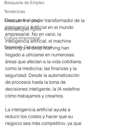
Búsqueda de Empleo
Tendencias
Descubre el poder transformador de la 
Employer Branding
Inteligencia Artificial en el mundo 
Metodologías Ágiles
empresarial. No en vano, la 
Cultura empresarial
inteligencia artificial, el machine 
Desarrollo Organizacional
learning y el deep learning han 
llegado a utilizarse en numerosas 
áreas que afectan a la vida cotidiana, 
como la medicina, las finanzas y la 
seguridad. Desde la automatización 
de procesos hasta la toma de 
decisiones inteligente, la IA redefine 
cómo trabajamos y creamos.
La inteligencia artificial ayuda a 
reducir los costos y hacer que su 
negocio sea más competitivo, ya que 