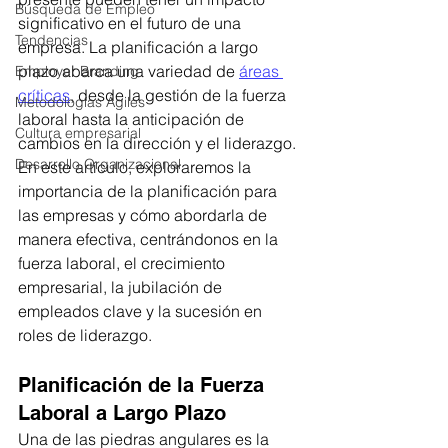
Búsqueda de Empleo
significativo en el futuro de una 
Tendencias
empresa. La planificación a largo 
plazo abarca una variedad de 
áreas 
Employer Branding
críticas
, desde la gestión de la fuerza 
Metodologías Ágiles
laboral hasta la anticipación de 
Cultura empresarial
cambios en la dirección y el liderazgo. 
Desarrollo Organizacional
En este artículo, exploraremos la 
importancia de la planificación para 
las empresas y cómo abordarla de 
manera efectiva, centrándonos en la 
fuerza laboral, el crecimiento 
empresarial, la jubilación de 
empleados clave y la sucesión en 
roles de liderazgo.
Planificación de la Fuerza 
Laboral a Largo Plazo
Una de las piedras angulares es la 