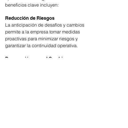
beneficios clave incluyen:
Reducción de Riesgos
La anticipación de desafíos y cambios 
permite a la empresa tomar medidas 
proactivas para minimizar riesgos y 
garantizar la continuidad operativa.
Preparación para el Cambio
La adaptación es esencial en un 
mundo en constante cambio. La 
planificación prepara a la empresa 
para abrazar los cambios y 
aprovecharlos.
Crecimiento Sostenible
La planificación cuidadosa establece 
los cimientos para un crecimiento 
sostenible y constante a lo largo del 