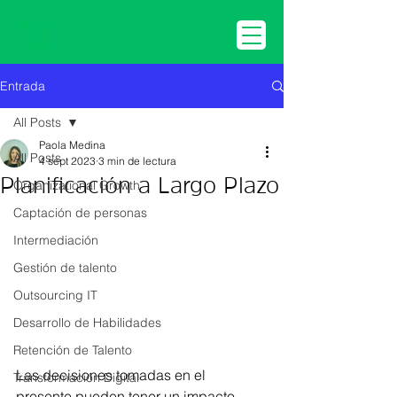
Entrada
All Posts
Paola Medina
All Posts
4 sept 2023
3 min de lectura
Planificación a Largo Plazo
Organizational Growth
Captación de personas
Intermediación
Gestión de talento
Outsourcing IT
Desarrollo de Habilidades
Retención de Talento
Las decisiones tomadas en el 
Transformación Digital
presente pueden tener un impacto 