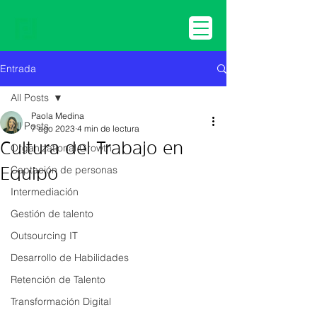
Entrada
All Posts
Paola Medina
All Posts
7 ago 2023
4 min de lectura
Cultura del Trabajo en
Organizational Growth
Captación de personas
Equipo
Intermediación
Gestión de talento
Outsourcing IT
Desarrollo de Habilidades
Retención de Talento
Transformación Digital