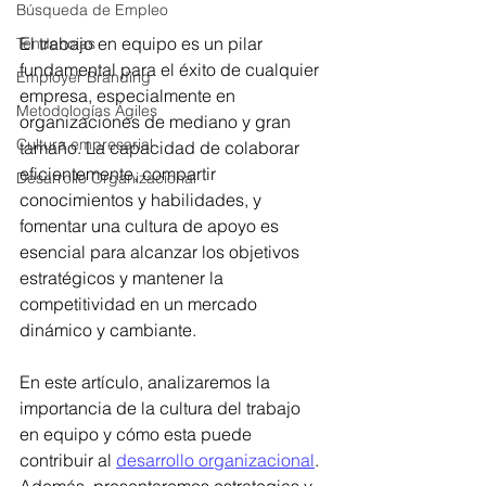
Búsqueda de Empleo
El trabajo en equipo es un pilar 
Tendencias
fundamental para el éxito de cualquier 
Employer Branding
empresa, especialmente en 
Metodologías Ágiles
organizaciones de mediano y gran 
Cultura empresarial
tamaño. La capacidad de colaborar 
eficientemente, compartir 
Desarrollo Organizacional
conocimientos y habilidades, y 
fomentar una cultura de apoyo es 
esencial para alcanzar los objetivos 
estratégicos y mantener la 
competitividad en un mercado 
dinámico y cambiante.
En este artículo, analizaremos la 
importancia de la cultura del trabajo 
en equipo y cómo esta puede 
contribuir al 
desarrollo organizacional
. 