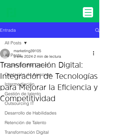
Entrada
All Posts
marketing39105
All Posts
3 ene 2024
2 min de lectura
Transformación Digital:
Organizational Growth
Captación de personas
Integración de Tecnologías
Intermediación
para Mejorar la Eficiencia y
Gestión de talento
Competitividad
Outsourcing IT
Desarrollo de Habilidades
Retención de Talento
Transformación Digital