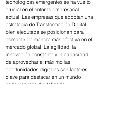
tecnológicas emergentes se ha vuelto 
crucial en el entorno empresarial 
actual. Las empresas que adoptan una 
estrategia de Transformación Digital 
bien ejecutada se posicionan para 
competir de manera más efectiva en el 
mercado global. La agilidad, la 
innovación constante y la capacidad 
de aprovechar al máximo las 
oportunidades digitales son factores 
clave para destacar en un mundo 
cada vez más digitalizado.
En resumen, la Transformación Digital 
no es solo una opción, sino una 
necesidad para las empresas que 
buscan no solo sobrevivir, sino 
prosperar en un mundo empresarial 
altamente competitivo. La integración 
efectiva de tecnologías emergentes no 